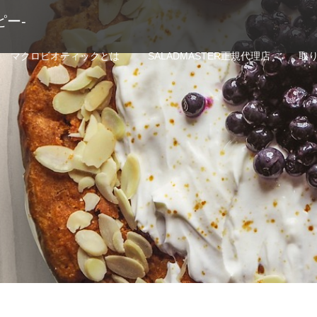
ピー-
マクロビオティックとは
SALADMASTER正規代理店
取